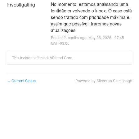
Investigating
No momento, estamos analisando uma 
lentidão envolvendo o inbox. O caso está 
sendo tratado com prioridade máxima e, 
assim que possível, traremos novas 
atualizações.
Posted
2
months ago.
May
26
,
2026
-
07:45
GMT-03:00
This incident affected: API and Core.
Current Status
Powered by Atlassian Statuspage
←