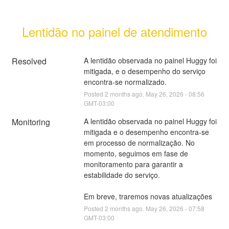
Lentidão no painel de atendimento
Resolved
A lentidão observada no painel Huggy foi 
mitigada, e o desempenho do serviço 
encontra-se normalizado.
Posted
2
months ago.
May
26
,
2026
-
08:56
GMT-03:00
Monitoring
A lentidão observada no painel Huggy foi 
mitigada e o desempenho encontra-se 
em processo de normalização. No 
momento, seguimos em fase de 
monitoramento para garantir a 
estabilidade do serviço.
Em breve, traremos novas atualizações
Posted
2
months ago.
May
26
,
2026
-
07:58
GMT-03:00